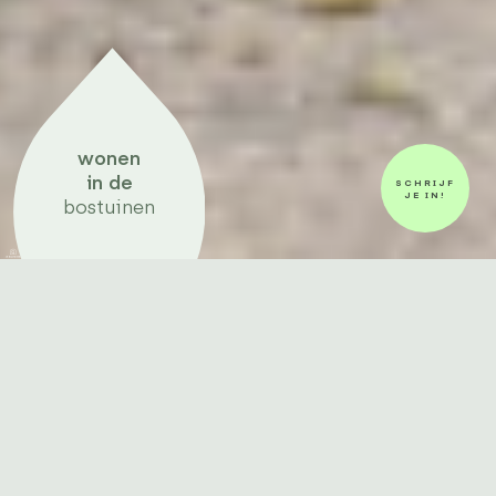
wonen
in de
SCHRIJF
JE IN!
bostuinen
IN VERKOOP!
De verkoop van fase 2 nadert zijn
afronding!
In De Bostuinen realiseren we in totaal